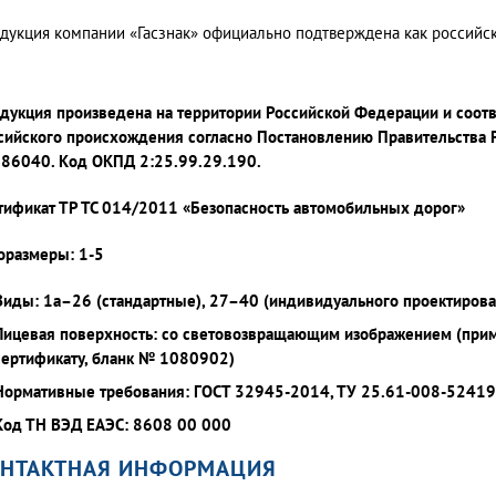
дукция компании «Гасзнак» официально подтверждена как россий
дукция произведена на территории Российской Федерации и соот
сийского происхождения согласно Постановлению Правительства 
86040. Код ОКПД 2:25.99.29.190.
тификат ТР ТС 014/2011 «Безопасность автомобильных дорог»
оразмеры: 1-5
Виды: 1а–26 (стандартные), 27–40 (индивидуального проектирова
Лицевая поверхность: со световозвращающим изображением (при
сертификату, бланк № 1080902)
Нормативные требования: ГОСТ 32945-2014, ТУ 25.61-008-5241
Код ТН ВЭД ЕАЭС: 8608 00 000
ОНТАКТНАЯ ИНФОРМАЦИЯ