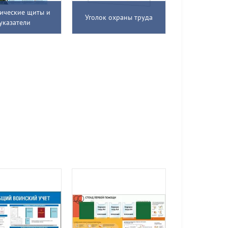
тические щиты и
Уголок охраны труда
указатели