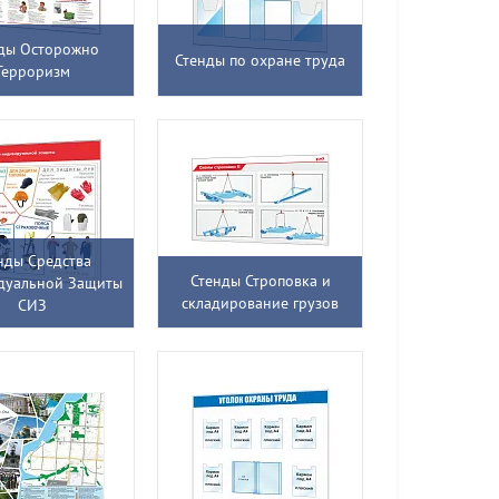
ды Осторожно
Стенды по охране труда
Терроризм
нды Средства
Стенды Строповка и
дуальной Защиты
складирование грузов
СИЗ