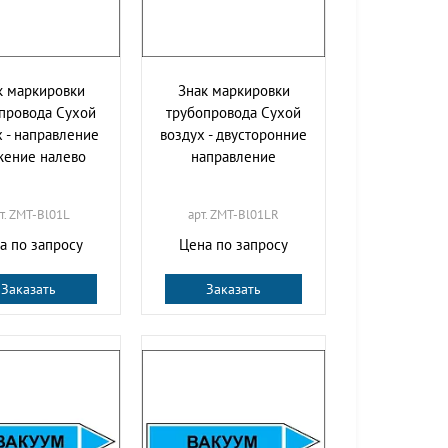
к маркировки
Знак маркировки
провода Сухой
трубопровода Сухой
х - направление
воздух - двусторонние
жение налево
направление
т. ZMT-Bl01L
арт. ZMT-Bl01LR
а по запросу
Цена по запросу
Заказать
Заказать