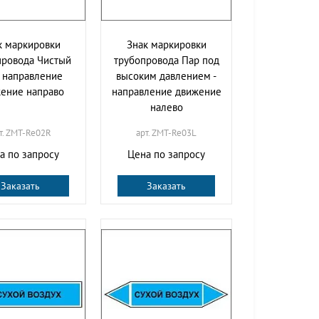
к маркировки
Знак маркировки
провода Чистый
трубопровода Пар под
- направление
высоким давлением -
ение направо
направление движение
налево
т. ZMT-Re02R
арт. ZMT-Re03L
а по запросу
Цена по запросу
Заказать
Заказать