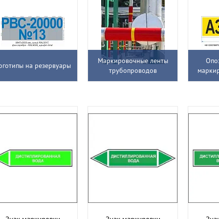
Маркировочные ленты
Опо
оготипы на резервуары
трубопроводов
марки