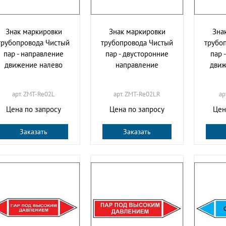
Знак маркировки
Знак маркировки
Зна
трубопровода Чистый
трубопровода Чистый
трубо
пар - направление
пар - двусторонние
пар 
движение налево
направление
движ
арт. ZMT-Re02L
арт. ZMT-Re02LR
ар
Цена по запросу
Цена по запросу
Цен
Заказать
Заказать