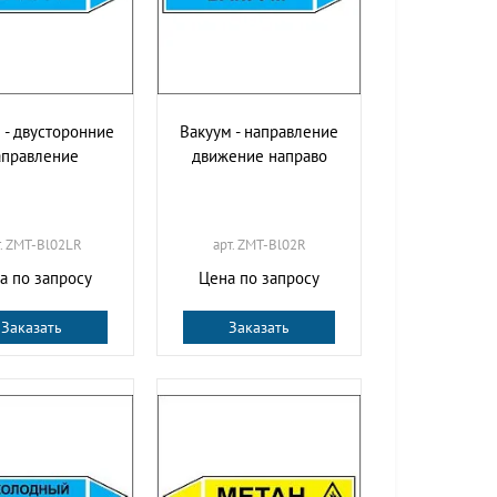
 - двусторонние
Вакуум - направление
аправление
движение направо
т. ZMT-Bl02LR
арт. ZMT-Bl02R
а по запросу
Цена по запросу
Заказать
Заказать