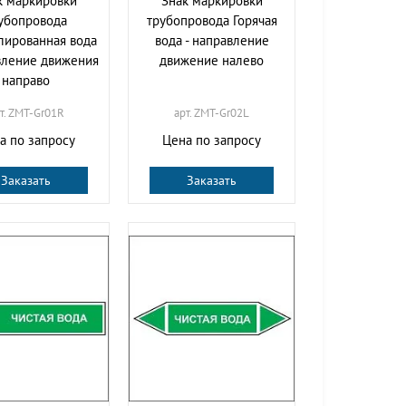
к маркировки
Знак маркировки
убопровода
трубопровода Горячая
лированная вода
вода - направление
вление движения
движение налево
направо
т. ZMT-Gr01R
арт. ZMT-Gr02L
а по запросу
Цена по запросу
Заказать
Заказать