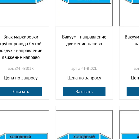
Знак маркировки
Вакуум - направление
Вакуум
трубопровода Сухой
движение налево
н
воздух - направление
движение направо
арт. ZMT-Bl01R
арт. ZMT-Bl02L
ар
Цена по запросу
Цена по запросу
Цен
Заказать
Заказать