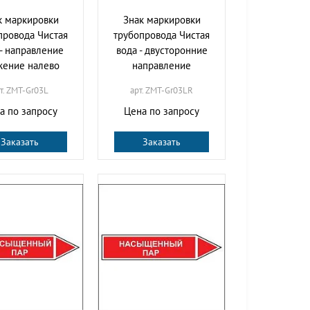
к маркировки
Знак маркировки
провода Чистая
трубопровода Чистая
 - направление
вода - двусторонние
жение налево
направление
т. ZMT-Gr03L
арт. ZMT-Gr03LR
а по запросу
Цена по запросу
Заказать
Заказать