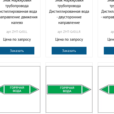
Знак маркировки
Знак маркировки
Зна
трубопровода
трубопровода
тр
истиллированная вода
Дистиллированная вода
Дистил
 направление движения
- двусторонние
- напра
налево
направление
арт. ZMT-Gr01L
арт. ZMT-Gr01LR
ар
Цена по запросу
Цена по запросу
Цен
Заказать
Заказать