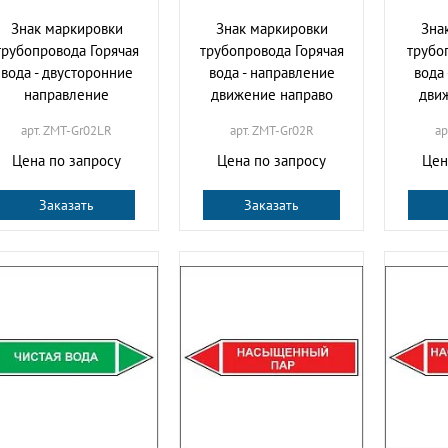
Знак маркировки
Знак маркировки
Зна
трубопровода Горячая
трубопровода Горячая
трубо
вода - двусторонние
вода - направление
вода
направление
движение направо
дви
арт. ZMT-Gr02LR
арт. ZMT-Gr02R
ар
Цена по запросу
Цена по запросу
Цен
Заказать
Заказать