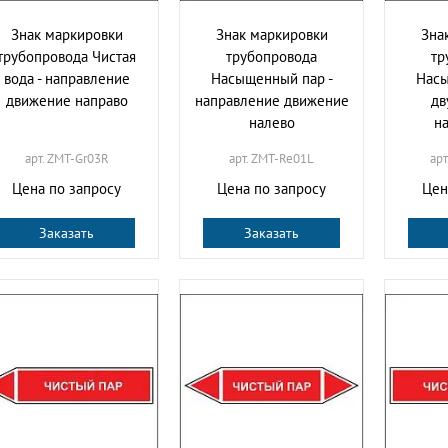
Знак маркировки
Знак маркировки
Зна
трубопровода Чистая
трубопровода
тр
вода - направление
Насыщенный пар -
Насы
движение направо
направление движение
дв
налево
н
арт. ZMT-Gr03R
арт. ZMT-Re01L
ар
Цена по запросу
Цена по запросу
Цен
Заказать
Заказать