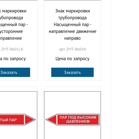
к маркировки
Знак маркировки
убопровода
трубопровода
щенный пар -
Насыщенный пар -
усторонние
направление движение
аправление
направо
т. ZMT-Re01LR
арт. ZMT-Re01R
а по запросу
Цена по запросу
Заказать
Заказать