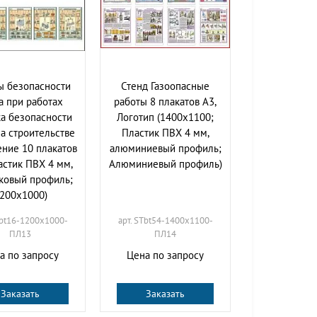
ы безопасности
Стенд Газоопасные
а при работах
работы 8 плакатов А3,
а безопасности
Логотип (1400х1100;
на строительстве
Пластик ПВХ 4 мм,
ние 10 плакатов
алюминиевый профиль;
астик ПВХ 4 мм,
Алюминиевый профиль)
ковый профиль;
200х1000)
Tbt16-1200х1000-
арт. STbt54-1400х1100-
ПЛ13
ПЛ14
а по запросу
Цена по запросу
Заказать
Заказать