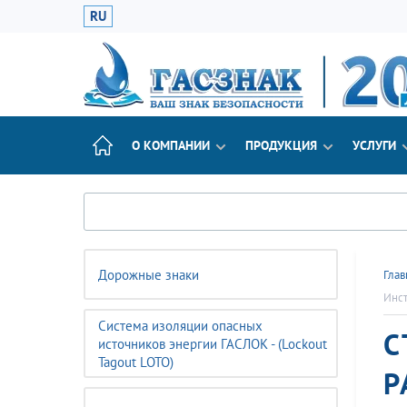
RU
О КОМПАНИИ
ПРОДУКЦИЯ
УСЛУГИ
Дорожные знаки
Глав
Инст
Система изоляции опасных
С
источников энергии ГАСЛОК - (Lockout
Tagout LOTO)
Р