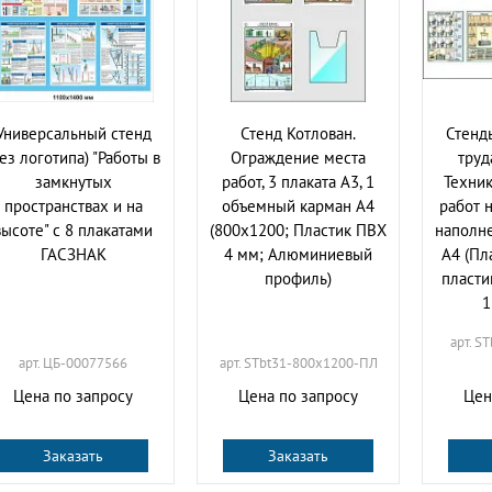
Универсальный стенд
Стенд Котлован.
Стенд
без логотипа) "Работы в
Ограждение места
труд
замкнутых
работ, 3 плаката А3, 1
Техник
пространствах и на
объемный карман А4
работ 
высоте" с 8 плакатами
(800х1200; Пластик ПВХ
наполне
ГАСЗНАК
4 мм; Алюминиевый
А4 (Пл
профиль)
пласти
1
арт. S
арт. ЦБ-00077566
арт. STbt31-800х1200-ПЛ
Цена по запросу
Цена по запросу
Цен
Заказать
Заказать