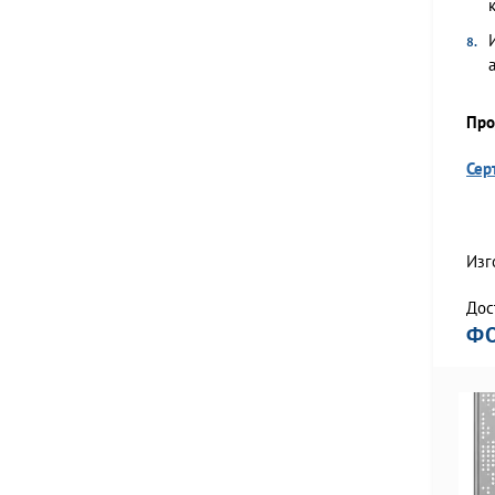
Про
Сер
Изг
Дос
Ф