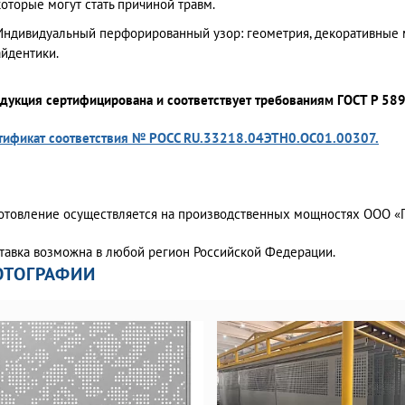
которые могут стать причиной травм.
Индивидуальный перфорированный узор: геометрия, декоративные 
айдентики.
дукция сертифицирована и соответствует требованиям ГОСТ Р 58
тификат соответствия № РОСС RU.33218.04ЭТН0.ОС01.00307.
отовление осуществляется на производственных мощностях ООО «Г
тавка возможна в любой регион Российской Федерации.
ОТОГРАФИИ