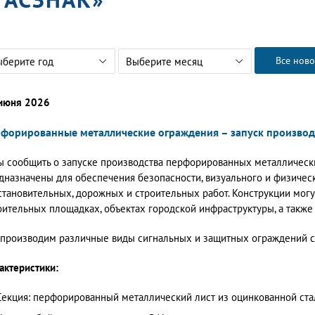
Все ново
ыберите год
Выберите месяц
июня 2026
форированные металлические ограждения – запуск производ
ы сообщить о запуске производства перфорированных металличес
дназначены для обеспечения безопасности, визуального и физическ
становительных, дорожных и строительных работ. Конструкции мог
оительных площадках, объектах городской инфраструктуры, а также
производим различные виды сигнальных и защитных ограждений 
актеристики:
Секция: перфорированный металлический лист из оцинкованной ста