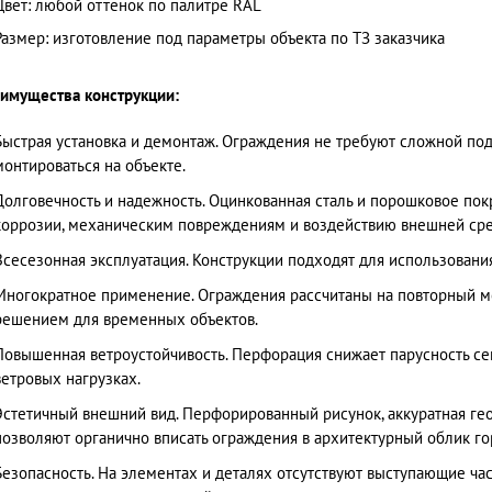
Цвет: любой оттенок по палитре RAL
Размер: изготовление под параметры объекта по ТЗ заказчика
имущества конструкции:
Быстрая установка и демонтаж. Ограждения не требуют сложной под
монтироваться на объекте.
Долговечность и надежность. Оцинкованная сталь и порошковое по
коррозии, механическим повреждениям и воздействию внешней ср
Всесезонная эксплуатация. Конструкции подходят для использовани
Многократное применение. Ограждения рассчитаны на повторный мо
решением для временных объектов.
Повышенная ветроустойчивость. Перфорация снижает парусность се
ветровых нагрузках.
Эстетичный внешний вид. Перфорированный рисунок, аккуратная ге
позволяют органично вписать ограждения в архитектурный облик го
Безопасность. На элементах и деталях отсутствуют выступающие час