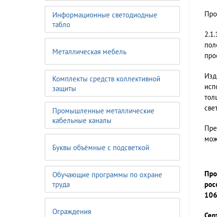
Про
Информационные светодиодные
табло
2.1
пол
Металлическая мебель
про
Изд
Комплекты средств коллективной
исп
защиты
тол
све
Промышленные металлические
кабельные каналы
Пре
мож
Буквы объёмные с подсветкой
Про
Обучающие программы по охране
труда
рос
106
Ограждения
Сер