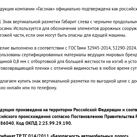
дукция компании «Гасзнак» официально подтверждена как россий
.1 Знак вертикальной разметки Габарит слева с черными продоль
осами. Используется для обозначения элементов дорожных сооруж
езжей части, если они могут быть опасны для едущей машины.
елие выполнено в соответствии с ГОСТами 32945-2014, 52290-2024.
ользованы сертифицированных материалы ведущих мировых брендо
щиной 0,8 мм с отбортовкой для большей жесткости на изгиб и усто
товозвращающей пленки с отличной видимостью в любое время сут
длагаем купить знак вертикальной разметки по выгодной цене с дос
но онлайн или по телефону.
дукция произведена на территории Российской Федерации и соот
сийского происхождения согласно Постановлению Правительства 
86040. Код ОКПД 2:25.99.29.190.
тификат ТР ТС 014/2011 «Безопасность автомобильных дорог»