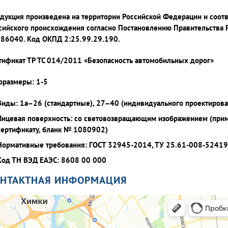
дукция произведена на территории Российской Федерации и соот
сийского происхождения согласно Постановлению Правительства 
86040. Код ОКПД 2:25.99.29.190.
тификат ТР ТС 014/2011 «Безопасность автомобильных дорог»
оразмеры: 1-5
Виды: 1а–26 (стандартные), 27–40 (индивидуального проектирова
Лицевая поверхность: со световозвращающим изображением (при
сертификату, бланк № 1080902)
Нормативные требования: ГОСТ 32945-2014, ТУ 25.61-008-5241
Код ТН ВЭД ЕАЭС: 8608 00 000
ОНТАКТНАЯ ИНФОРМАЦИЯ