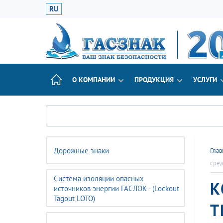
RU
О КОМПАНИИ
ПРОДУКЦИЯ
УСЛУГИ
Дорожные знаки
Глав
сред
Система изоляции опасных
К
источников энергии ГАСЛОК - (Lockout
Tagout LOTO)
Т