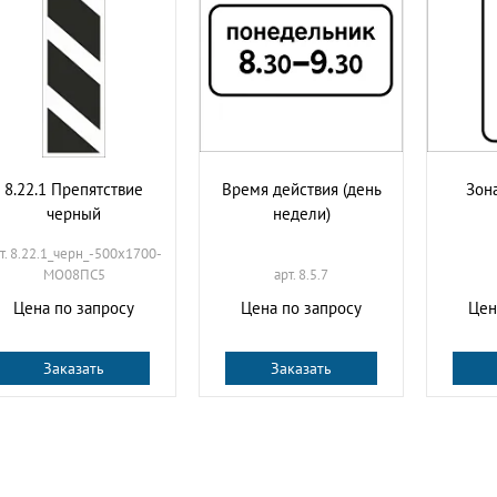
8.22.1 Препятствие
Время действия (день
Зона
черный
недели)
т. 8.22.1_черн_-500х1700-
МО08ПС5
арт. 8.5.7
Цена по запросу
Цена по запросу
Цен
Заказать
Заказать