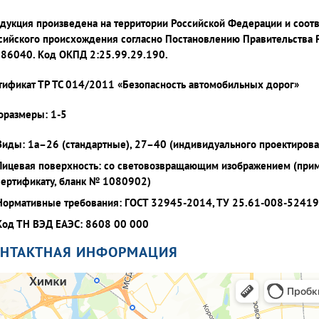
дукция произведена на территории Российской Федерации и соот
сийского происхождения согласно Постановлению Правительства 
86040. Код ОКПД 2:25.99.29.190.
тификат ТР ТС 014/2011 «Безопасность автомобильных дорог»
оразмеры: 1-5
Виды: 1а–26 (стандартные), 27–40 (индивидуального проектирова
Лицевая поверхность: со световозвращающим изображением (при
сертификату, бланк № 1080902)
Нормативные требования: ГОСТ 32945-2014, ТУ 25.61-008-5241
Код ТН ВЭД ЕАЭС: 8608 00 000
ОНТАКТНАЯ ИНФОРМАЦИЯ