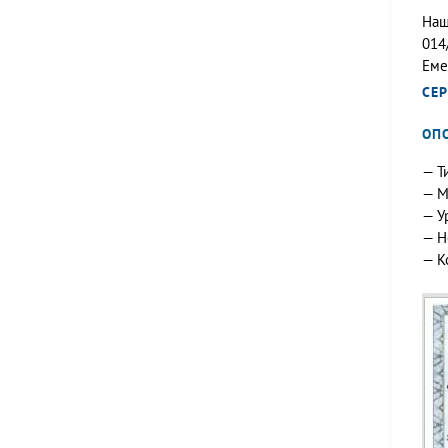
Наш
014
Еме
СЕ
ОП
— Т
— М
— У
— Н
— К