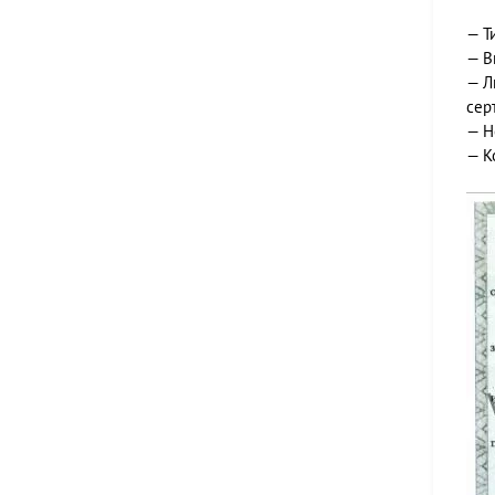
— Т
— В
— Л
сер
— Н
— К